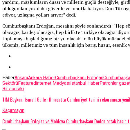
yardımı, mazlumların duası ve milletin güçlü desteğiyle, gir
olduğundan çok daha güvenle ve umutla bakıyor. Dün Türkiye’yi k
ediyor, uzlaşma yolları arıyor” dedi.
Cumhurbaşkanı Erdoğan, mesajını şöyle sonlandırdı: “Hep söyle
olacağız, kardeş olacağız, hep birlikte Türkiye olacağız’ diy
toplamaya başladığımız bir yıl olacaktır. Bu büyük mücadeled
ülkemiz, milletimiz ve tüm insanlık için barış, huzur, esenlik
Haber
Ankara
Ankara Haber
Cumhurbaşkanı Erdoğan
Cumhurbaşka
Sektörü
Featured
İnternet Medyası
İstanbul Haber
Patronlar gaze
Bir sonraki
TİM Başkanı İsmail Gülle : İhracatta Cumhuriyet tarihi rekorumuzu yeni
Kaçırmayın
Cumhurbaşkanı Erdoğan ve Moldova Cumhurbaşkanı Dodon ortak basın to