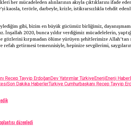
dikleri her mücadeleden alınlarının akıyla çıktıklarını ifade 
aosla, terörle, darbeyle, krizle, istikrarsızlıkla tehdit edenle
diğim gibi, bizim en büyük gücümüz birliğimiz, dayanışmamızdır.
oruz. İnşallah 2020, bunca yıldır verdiğimiz mücadelelerin, yapt
e gözlerini kırpmadan ölüme yürüyen şehitlerimize Allah’tan ra
 ve refah getirmesi temennisiyle, hepinize sevgilerimi, saygıla
nı Recep Tayyip Erdoğan
Dev Yatırımlar Türkiye
Enerji
Enerji Haber
tesi
Son Dakika Haberler
Türkiye Cumhurbaşkanı Recep Tayyip Er
ledik
plantısı düzenledi