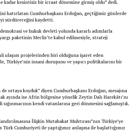
 kadar kesintisiz bir icraat dönemine girmiş oldu” dedi.
ğini hatırlatan Cumhurbaşkanı Erdoğan, geçtiğimiz günlerde
i sürdüreceğini kaydetti.
 demokrasi ve hukuk devleti yolunda kararlı adımlarla
rgı paketinin Meclis’te kabul edilmesiyle, strateji
i ulaşım projelerinden biri olduğuna işaret eden
 Türkiye’nin insani duruşunu ve yapıcı politikalarını bir
ilen de ortaya koyduk” diyen Cumhurbaşkanı Erdoğan, mesajına
cak ayında ise Afrin bölgesine yönelik Zeytin Dalı Harekâtı’nı
eli sığınmacının kendi vatanlarına geri dönmesini sağlamıştık.
rlandırılmasına İlişkin Mutabakat Muhtırası”nın Türkiye’ye
 Türk Cumhuriyeti ile yaptığımız anlaşma ile başlattığımız