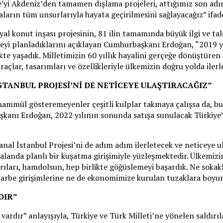
ye’yi Akdeniz’den tamamen dışlama projeleri, attığımız son adı
rın tüm unsurlarıyla hayata geçirilmesini sağlayacağız” ifade
yal konut inşası projesinin, 81 ilin tamamında büyük ilgi ve ta
meyi planladıklarını açıklayan Cumhurbaşkanı Erdoğan, “2019 y
te yaşadık. Milletimizin 60 yıllık hayalini gerçeğe dönüştüren 
çlar, tasarımları ve özellikleriyle ülkemizin doğru yolda ilerled
TANBUL PROJESİ’Nİ DE NETİCEYE ULAŞTIRACAĞIZ”
 tahammül gösteremeyenler çeşitli kulplar takmaya çalışsa da, 
aşkanı Erdoğan, 2022 yılının sonunda satışa sunulacak Türkiye
Kanal İstanbul Projesi’ni de adım adım ilerletecek ve neticeye 
 alanda planlı bir kuşatma girişimiyle yüzleşmektedir. Ülkemizi
ları, hamdolsun, hep birlikte göğüslemeyi başardık. Ne sokakl
i darbe girişimlerine ne de ekonomimize kurulan tuzaklara boyun
DIR”
ardır” anlayışıyla, Türkiye ve Türk Milleti’ne yönelen saldırı