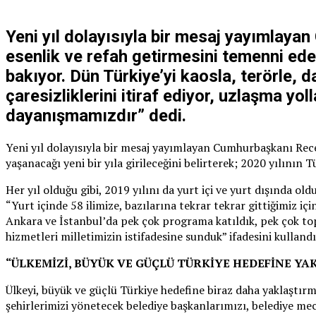
Yeni yıl dolayısıyla bir mesaj yayımlayan
esenlik ve refah getirmesini temenni ed
bakıyor. Dün Türkiye’yi kaosla, terörle, d
çaresizliklerini itiraf ediyor, uzlaşma yo
dayanışmamızdır” dedi.
Yeni yıl dolayısıyla bir mesaj yayımlayan Cumhurbaşkanı Recep
yaşanacağı yeni bir yıla girileceğini belirterek; 2020 yılının T
Her yıl olduğu gibi, 2019 yılını da yurt içi ve yurt dışında 
“Yurt içinde 58 ilimize, bazılarına tekrar tekrar gittiğimiz i
Ankara ve İstanbul’da pek çok programa katıldık, pek çok top
hizmetleri milletimizin istifadesine sunduk” ifadesini kullandı
“ÜLKEMİZİ, BÜYÜK VE GÜÇLÜ TÜRKİYE HEDEFİNE YA
Ülkeyi, büyük ve güçlü Türkiye hedefine biraz daha yaklaştır
şehirlerimizi yönetecek belediye başkanlarımızı, belediye mecl