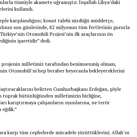
mlarla tümüyle akamete uğramıştır. İnşallah Libya’daki
lerini kullandı.
leple karşılandığını; konut talebi sürdüğü müddetçe,
ılının son günlerinde, 82 milyonun tüm fertlerinin gururla
Türkiye’nin Otomobili Projesi’nin ilk araçlarının ön
iğinin işaretidir” dedi.
bu projenin milletimiz tarafından benimsenmiş olması,
’nin Otomobili’ni hep beraber heyecanla bekleyeceklerini
ulaştıracaklarını belirten Cumhurbaşkanı Erdoğan, şöyle
n toprak bütünlüğünden milletimizin birliğine,
arı karıştırmaya çalışanların oyunlarına, ne terör
 eğdik.”
lara karşı tüm cephelerde mücadele yürüttüklerini; Allah’ın