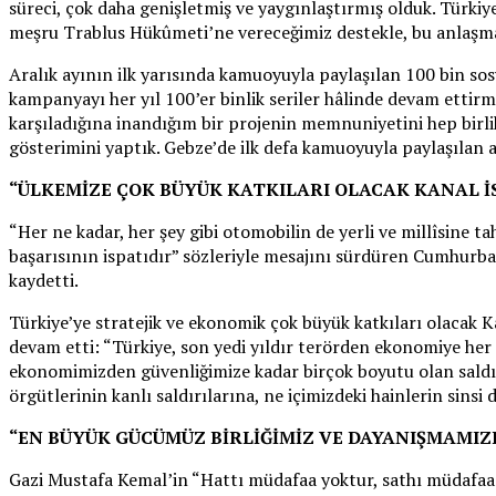
süreci, çok daha genişletmiş ve yaygınlaştırmış olduk. Türki
meşru Trablus Hükûmeti’ne vereceğimiz destekle, bu anlaşmala
Aralık ayının ilk yarısında kamuoyuyla paylaşılan 100 bin sos
kampanyayı her yıl 100’er binlik seriler hâlinde devam ettir
karşıladığına inandığım bir projenin memnuniyetini hep birlik
gösterimini yaptık. Gebze’de ilk defa kamuoyuyla paylaşılan ara
“ÜLKEMİZE ÇOK BÜYÜK KATKILARI OLACAK KANAL İS
“Her ne kadar, her şey gibi otomobilin de yerli ve millîsine
başarısının ispatıdır” sözleriyle mesajını sürdüren Cumhurb
kaydetti.
Türkiye’ye stratejik ve ekonomik çok büyük katkıları olacak 
devam etti: “Türkiye, son yedi yıldır terörden ekonomiye her
ekonomimizden güvenliğimize kadar birçok boyutu olan saldırı
örgütlerinin kanlı saldırılarına, ne içimizdeki hainlerin sins
“EN BÜYÜK GÜCÜMÜZ BİRLİĞİMİZ VE DAYANIŞMAMIZ
Gazi Mustafa Kemal’in “Hattı müdafaa yoktur, sathı müdafaa v