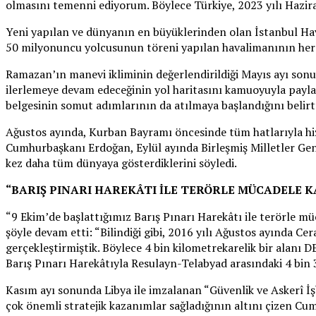
olmasını temenni ediyorum. Böylece Türkiye, 2023 yılı Haziran
Yeni yapılan ve dünyanın en büyüklerinden olan İstanbul Hav
50 milyonuncu yolcusunun töreni yapılan havalimanının her y
Ramazan’ın manevi ikliminin değerlendirildiği Mayıs ayı sonu
ilerlemeye devam edeceğinin yol haritasını kamuoyuyla paylaş
belgesinin somut adımlarının da atılmaya başlandığını belirtt
Ağustos ayında, Kurban Bayramı öncesinde tüm hatlarıyla hi
Cumhurbaşkanı Erdoğan, Eylül ayında Birleşmiş Milletler Gene
kez daha tüm dünyaya gösterdiklerini söyledi.
“BARIŞ PINARI HAREKÂTI İLE TERÖRLE MÜCADELE K
“9 Ekim’de başlattığımız Barış Pınarı Harekâtı ile terörle m
şöyle devam etti: “Bilindiği gibi, 2016 yılı Ağustos ayında Ce
gerçekleştirmiştik. Böylece 4 bin kilometrekarelik bir alanı 
Barış Pınarı Harekâtıyla Resulayn-Telabyad arasındaki 4 bin 
Kasım ayı sonunda Libya ile imzalanan “Güvenlik ve Askerî İş
çok önemli stratejik kazanımlar sağladığının altını çizen C