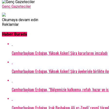
Genç Gazeteciler
Okumaya devam edin
Reklamlar
Haber Burada
Cumhurbaşkanı Erdoğan, Yüksek Askerî Şûra kararlarını imzaladı
Cumhurbaşkanı Erdoğan, Yüksek Askerî Şûra üyeleriyle birlikte Anıt
Cumhurbaşkanı Erdoğan, “Bölgemizin kalkınma, refah, huzur ve ist
Cumhurbaşkanı Erdoğan, Irak Başbakanı Ali ez-Zeydi’ resmî törenle