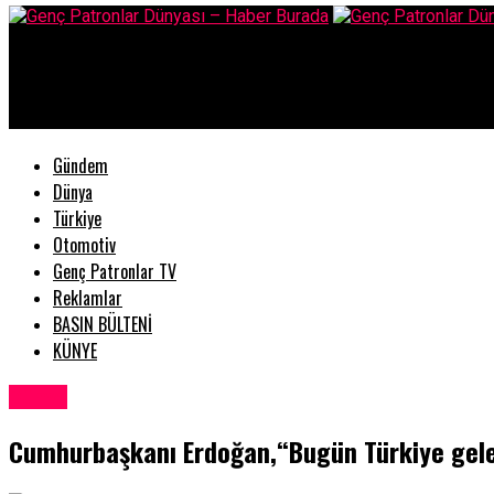
Genç Patronlar Dünyası – Haber Burada
Cumhurbaşkanı Erdoğan,“Bugün Türkiye geleceğine, dün olduğund
Gündem
Dünya
Türkiye
Otomotiv
Genç Patronlar TV
Reklamlar
BASIN BÜLTENİ
KÜNYE
Dünya
Cumhurbaşkanı Erdoğan,“Bugün Türkiye gele