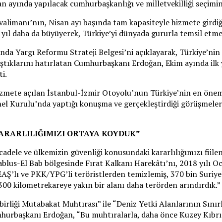
 ayında yapılacak cumhurbaşkanlığı ve milletvekilliği seçimine
alimanı’nın, Nisan ayı başında tam kapasiteyle hizmete girdi
ıl daha da büyüyerek, Türkiye’yi dünyada gururla temsil etmey
nda Yargı Reformu Strateji Belgesi’ni açıklayarak, Türkiye’nin
tıklarını hatırlatan Cumhurbaşkanı Erdoğan, Ekim ayında ilk ya
i.
zmete açılan İstanbul-İzmir Otoyolu’nun Türkiye’nin en öneml
l Kurulu’nda yaptığı konuşma ve gerçekleştirdiği görüşmelerle,
ARARLILIĞIMIZI ORTAYA KOYDUK”
ücadele ve ülkemizin güvenliği konusundaki kararlılığımızı fi
rablus-El Bab bölgesinde Fırat Kalkanı Harekâtı’nı, 2018 yılı O
DEAŞ’lı ve PKK/YPG’li teröristlerden temizlemiş, 370 bin Suriy
300 kilometrekareye yakın bir alanı daha terörden arındırdık.”
birliği Mutabakat Muhtırası” ile “Deniz Yetki Alanlarının Sını
umhurbaşkanı Erdoğan, “Bu muhtıralarla, daha önce Kuzey Kıbrıs