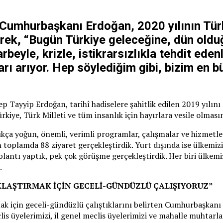
 Cumhurbaşkanı Erdoğan, 2020 yılının Türk 
erek, “Bugün Türkiye geleceğine, dün old
arbeyle, krizle, istikrarsızlıkla tehdit ed
lları arıyor. Hep söylediğim gibi, bizim en
 Tayyip Erdoğan, tarihî hadiselere şahitlik edilen 2019 yılını 
ürkiye, Türk Milleti ve tüm insanlık için hayırlara vesile olmasın
oldukça yoğun, önemli, verimli programlar, çalışmalar ve hizme
çin toplamda 88 ziyaret gerçekleştirdik. Yurt dışında ise ülkemi
lantı yaptık, pek çok görüşme gerçekleştirdik. Her biri ülkemi
.
KLAŞTIRMAK İÇİN GECELİ-GÜNDÜZLÜ ÇALIŞIYORUZ”
mak için geceli-gündüzlü çalıştıklarını belirten Cumhurbaşkan
is üyelerimizi, il genel meclis üyelerimizi ve mahalle muhtarla