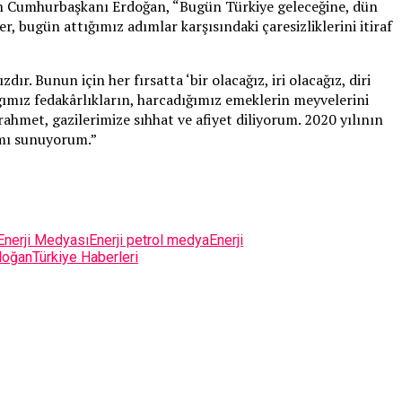
eden Cumhurbaşkanı Erdoğan, “Bugün Türkiye geleceğine, dün
r, bugün attığımız adımlar karşısındaki çaresizliklerini itiraf
 Bunun için her fırsatta ‘bir olacağız, iri olacağız, diri
ığımız fedakârlıkların, harcadığımız emeklerin meyvelerini
hmet, gazilerimize sıhhat ve afiyet diliyorum. 2020 yılının
rımı sunuyorum.”
Enerji Medyası
Enerji petrol medya
Enerji
doğan
Türkiye Haberleri