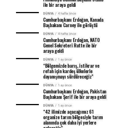
ile bir araya geldi
DÜNYA
4 hafta önce
Cumhurbaşkanı Erdoğan, Kanada
Başbakanı Carney ile görüştü
DÜNYA
4 hafta önce
Cumhurbaşkanı Erdoğan, NATO
Genel Sekreteri Rutte ile bir
araya geldi
DÜNYA
1 ay önce
“Bölgemizde barış, istikrar ve
refah için kardeş ülkelerle
dayanışmayı sürdüreceğiz”
DÜNYA
1 ay önce
Cumhurbaşkanı Erdoğan, Pakistan
Başbakanı Şerif ile bir araya geldi
DÜNYA
1 ay önce
“42 ilimizde açacağımız 61
organize tarım bölgesiyle tarım
alanında çok daha iyi yerlere
geleceğiz”