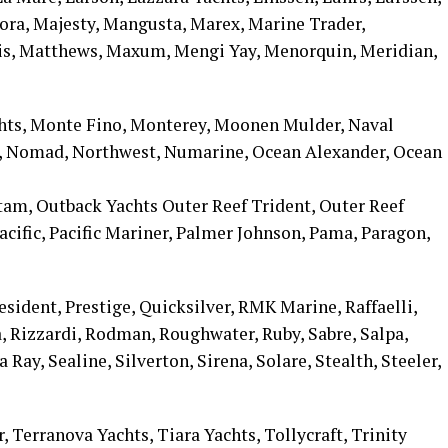
ra, Majesty, Mangusta, Marex, Marine Trader,
is, Matthews, Maxum, Mengi Yay, Menorquin, Meridian,
hts, Monte Fino, Monterey, Moonen Mulder, Naval
s, Nomad, Northwest, Numarine, Ocean Alexander, Ocean
tam, Outback Yachts Outer Reef Trident, Outer Reef
cific, Pacific Mariner, Palmer Johnson, Pama, Paragon,
resident, Prestige, Quicksilver, RMK Marine, Raffaelli,
ra, Rizzardi, Rodman, Roughwater, Ruby, Sabre, Salpa,
 Ray, Sealine, Silverton, Sirena, Solare, Stealth, Steeler,
 Terranova Yachts, Tiara Yachts, Tollycraft, Trinity