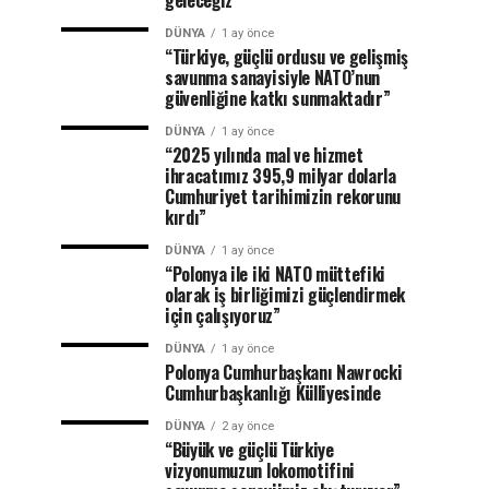
DÜNYA
1 ay önce
“Türkiye, güçlü ordusu ve gelişmiş
savunma sanayisiyle NATO’nun
güvenliğine katkı sunmaktadır”
DÜNYA
1 ay önce
“2025 yılında mal ve hizmet
ihracatımız 395,9 milyar dolarla
Cumhuriyet tarihimizin rekorunu
kırdı”
DÜNYA
1 ay önce
“Polonya ile iki NATO müttefiki
olarak iş birliğimizi güçlendirmek
için çalışıyoruz”
DÜNYA
1 ay önce
Polonya Cumhurbaşkanı Nawrocki
Cumhurbaşkanlığı Külliyesinde
DÜNYA
2 ay önce
“Büyük ve güçlü Türkiye
vizyonumuzun lokomotifini