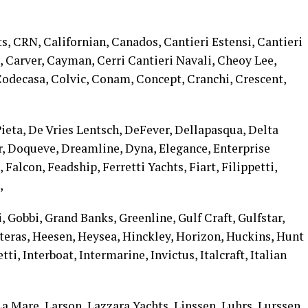
s, CRN, Californian, Canados, Cantieri Estensi, Cantieri
i, Carver, Cayman, Cerri Cantieri Navali, Cheoy Lee,
Codecasa, Colvic, Conam, Concept, Cranchi, Crescent,
ieta, De Vries Lentsch, DeFever, Dellapasqua, Delta
 Doqueve, Dreamline, Dyna, Elegance, Enterprise
 Falcon, Feadship, Ferretti Yachts, Fiart, Filippetti,
,
, Gobbi, Grand Banks, Greenline, Gulf Craft, Gulfstar,
eras, Heesen, Heysea, Hinckley, Horizon, Huckins, Hunt
tti, Interboat, Intermarine, Invictus, Italcraft, Italian
La Mare, Larson, Lazzara Yachts, Linssen, Luhrs, Lurssen,