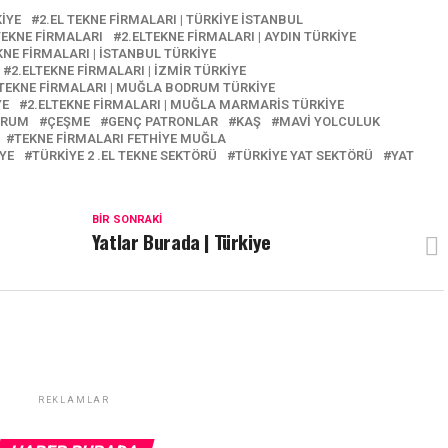
KİYE
2.EL TEKNE FIRMALARI | TÜRKIYE İSTANBUL
TEKNE FIRMALARI
2.ELTEKNE FIRMALARI | AYDIN TÜRKİYE
KNE FIRMALARI | İSTANBUL TÜRKİYE
2.ELTEKNE FIRMALARI | İZMİR TÜRKİYE
LTEKNE FIRMALARI | MUĞLA BODRUM TÜRKİYE
YE
2.ELTEKNE FIRMALARI | MUĞLA MARMARİS TÜRKİYE
DRUM
ÇEŞME
GENÇ PATRONLAR
KAŞ
MAVİ YOLCULUK
TEKNE FIRMALARI FETHİYE MUĞLA
YE
TÜRKİYE 2 .EL TEKNE SEKTÖRÜ
TÜRKIYE YAT SEKTÖRÜ
YAT
BIR SONRAKI
Yatlar Burada | Türkiye
REKLAMLAR