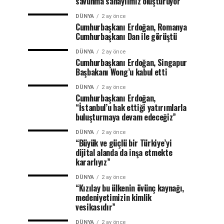
savunma sanayiimiz oluşturuyor”
DÜNYA
2 ay önce
Cumhurbaşkanı Erdoğan, Romanya
Cumhurbaşkanı Dan ile görüştü
DÜNYA
2 ay önce
Cumhurbaşkanı Erdoğan, Singapur
Başbakanı Wong’u kabul etti
DÜNYA
2 ay önce
Cumhurbaşkanı Erdoğan,
“İstanbul’u hak ettiği yatırımlarla
buluşturmaya devam edeceğiz”
DÜNYA
2 ay önce
“Büyük ve güçlü bir Türkiye’yi
dijital alanda da inşa etmekte
kararlıyız”
DÜNYA
2 ay önce
“Kızılay bu ülkenin övünç kaynağı,
medeniyetimizin kimlik
vesikasıdır”
DÜNYA
2 ay önce