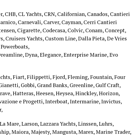
r, CHB, CL Yachts, CRN, Californian, Canados, Cantieri
 Sarnico, Carnevali, Carver, Cayman, Cerri Cantieri
stensen, Cigarette, Codecasa, Colvic, Conam, Concept,
s, Cruisers Yachts, Custom Line, Dalla Pieta, De Vries
 Powerboats,
eamline, Dyna, Elegance, Enterprise Marine, Evo
chts, Fiart, Filippetti, Fjord, Fleming, Fountain, Four
Gianetti, Gobbi, Grand Banks, Greenline, Gulf Craft,
ave, Hatteras, Heesen, Heysea, Hinckley, Horizon,
vazione e Progetti, Interboat, Intermarine, Invictus,
r,
 La Mare, Larson, Lazzara Yachts, Linssen, Luhrs,
ip, Maiora, Majesty, Mangusta, Marex, Marine Trader,