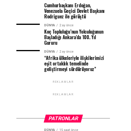
Cumhurbaşkanı Erdoğan,
Venezuela Geçici Devlet Başkanı
Rodriguez ile görüştü
DÜNYA
2 ay önce
Koç Topluluğu’nun Yolculuğunun
Başladığı Ankara’da 100. Yıl
Gururu
DÜNYA
2 ay önce
“Afrika ülkeleriyle ilişkilerimizi
eşit ortaklık temelinde
geliştirmeyi sürdürüyoruz”
REKLAMLAR
REKLAMLAR
PATRONLAR
DÜNYA
15 saat önce