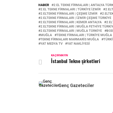
HABER
2.EL TEKNE FIRMALARI | ANTALYA TÜR
2.EL TEKNE FIRMALARI | TÜRKİYE İZMİR
2.EL
2.ELTEKNE FIRMALARI | ÇEŞME İZMİR
2.ELTE
2.ELTEKNE FIRMALARI | İZMİR ÇEŞME TÜRKİYE
2.ELTEKNE FIRMALARI | KEMER ANTALYA
2.E
2.ELTEKNE FIRMALARI | MUĞLA FETHİYE TÜRKİ
2.ELTEKNE FIRMALARI | MUĞLA TÜRKİYE
BO
MUĞLA
TEKNE FIRMALARI | TÜRKİYE MUĞLA
TEKNE FIRMALARI MARMARİS MUĞLA
TÜRKİ
YAT MEDYA TV
YAT NAKLIYESI
KAÇIRMAYIN
İstanbul Tekne şirketleri
Genç Gazeteciler