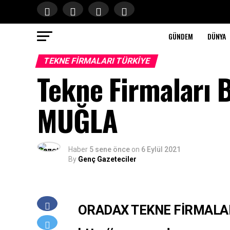
GÜNDEM
DÜNYA
TEKNE FIRMALARI TÜRKIYE
Tekne Firmaları 
MUĞLA
Haber
5 sene önce
on
6 Eylül 2021
By
Genç Gazeteciler
ORADAX TEKNE FİRMALA