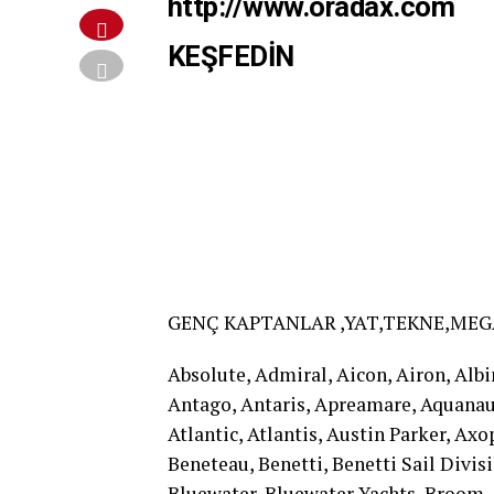
http://www.oradax.com
KEŞFEDİN
GENÇ KAPTANLAR ,YAT,TEKNE,MEGA
Absolute, Admiral, Aicon, Airon, Albi
Antago, Antaris, Apreamare, Aquanaut
Atlantic, Atlantis, Austin Parker, Axo
Beneteau, Benetti, Benetti Sail Divi
Bluewater, Bluewater Yachts, Broom,