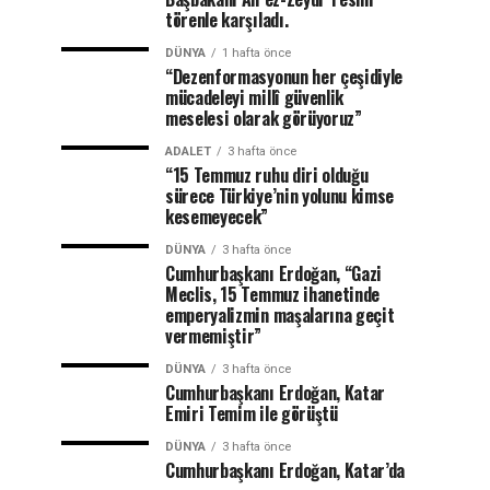
törenle karşıladı.
DÜNYA
1 hafta önce
“Dezenformasyonun her çeşidiyle
mücadeleyi millî güvenlik
meselesi olarak görüyoruz”
ADALET
3 hafta önce
“15 Temmuz ruhu diri olduğu
sürece Türkiye’nin yolunu kimse
kesemeyecek”
DÜNYA
3 hafta önce
Cumhurbaşkanı Erdoğan, “Gazi
Meclis, 15 Temmuz ihanetinde
emperyalizmin maşalarına geçit
vermemiştir”
DÜNYA
3 hafta önce
Cumhurbaşkanı Erdoğan, Katar
Emiri Temim ile görüştü
DÜNYA
3 hafta önce
Cumhurbaşkanı Erdoğan, Katar’da