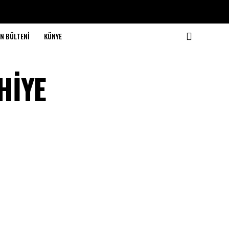
N BÜLTENİ
KÜNYE
HİYE