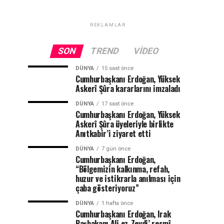
REKLAMLAR
SON
TREND
VIDEO
DÜNYA
15 saat önce
Cumhurbaşkanı Erdoğan, Yüksek
Askerî Şûra kararlarını imzaladı
DÜNYA
17 saat önce
Cumhurbaşkanı Erdoğan, Yüksek
Askerî Şûra üyeleriyle birlikte
Anıtkabir’i ziyaret etti
DÜNYA
7 gün önce
Cumhurbaşkanı Erdoğan,
“Bölgemizin kalkınma, refah,
huzur ve istikrarla anılması için
çaba gösteriyoruz”
DÜNYA
1 hafta önce
Cumhurbaşkanı Erdoğan, Irak
Başbakanı Ali ez-Zeydi’ resmî